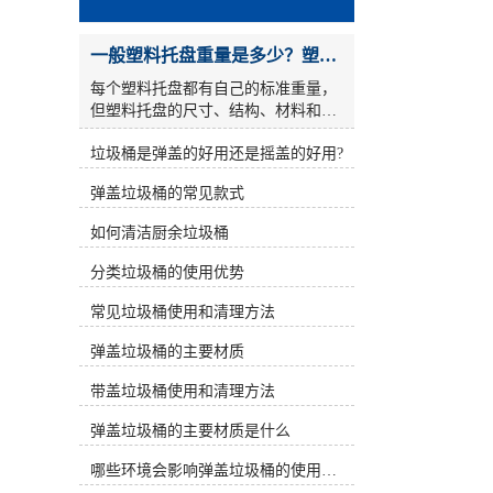
一般塑料托盘重量是多少？塑料托盘自重是否影响质量？
每个塑料托盘都有自己的标准重量，
但塑料托盘的尺寸、结构、材料和湿
度可能不同，不同塑料托盘制造商生
垃圾桶是弹盖的好用还是摇盖的好用?
产的同一托盘的重量也不同。那么，
塑料托盘的一般重量是多少呢？塑料
弹盖垃圾桶的常见款式
托盘的重量是否会影响塑料托盘的质
量？ 塑料托盘的标准重量 塑料托盘
如何清洁厨余垃圾桶
分为轻型、标准型和重型三种类型。
这三种类型的划分是根据塑料托盘的
分类垃圾桶的使用优势
载荷重量来确定的。同时，载荷重量
越重，托盘本身的重量就越重。一般
常见垃圾桶使用和清理方法
来说，轻塑料托盘的重量为6-10kg，
弹盖垃圾桶的主要材质
形状主要为九角形。中型塑料托盘的
重量为10-20kg。一般来说，它主要是
带盖垃圾桶使用和清理方法
四川和田野。重塑料托盘超过20kg，
一般为双面。 值得一提的是，制造商
弹盖垃圾桶的主要材质是什么
在生产塑料托盘时存在一定的重量误
差。塑料托盘的误差是正常的，但这
哪些环境会影响弹盖垃圾桶的使用寿命
种误差也有一定的标准，差异不是正