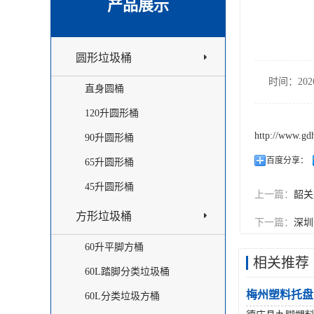
产品展示
圆形垃圾桶
时间：2026
直身圆桶
120升圆形桶
http://www.gd
90升圆形桶
百度分享：
65升圆形桶
45升圆形桶
上一篇：
韶关
方形垃圾桶
下一篇：
深圳
60升平脚方桶
相关推荐
60L踏脚分类垃圾桶
梅州塑料托盘
60L分类垃圾方桶