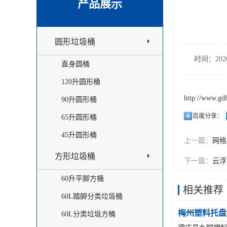
产品展示
圆形垃圾桶
时间：2026
直身圆桶
120升圆形桶
http://www.gd
90升圆形桶
百度分享：
65升圆形桶
45升圆形桶
上一篇：
网格
方形垃圾桶
下一篇：
云浮
60升平脚方桶
相关推荐
60L踏脚分类垃圾桶
梅州塑料托盘
60L分类垃圾方桶