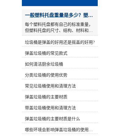
一般塑料托盘重量是多少？塑料托盘自重是否影响质量？
每个塑料托盘都有自己的标准重量，
但塑料托盘的尺寸、结构、材料和湿
度可能不同，不同塑料托盘制造商生
垃圾桶是弹盖的好用还是摇盖的好用?
产的同一托盘的重量也不同。那么，
塑料托盘的一般重量是多少呢？塑料
弹盖垃圾桶的常见款式
托盘的重量是否会影响塑料托盘的质
量？ 塑料托盘的标准重量 塑料托盘
如何清洁厨余垃圾桶
分为轻型、标准型和重型三种类型。
这三种类型的划分是根据塑料托盘的
分类垃圾桶的使用优势
载荷重量来确定的。同时，载荷重量
越重，托盘本身的重量就越重。一般
常见垃圾桶使用和清理方法
来说，轻塑料托盘的重量为6-10kg，
弹盖垃圾桶的主要材质
形状主要为九角形。中型塑料托盘的
重量为10-20kg。一般来说，它主要是
带盖垃圾桶使用和清理方法
四川和田野。重塑料托盘超过20kg，
一般为双面。 值得一提的是，制造商
弹盖垃圾桶的主要材质是什么
在生产塑料托盘时存在一定的重量误
差。塑料托盘的误差是正常的，但这
哪些环境会影响弹盖垃圾桶的使用寿命
种误差也有一定的标准，差异不是正