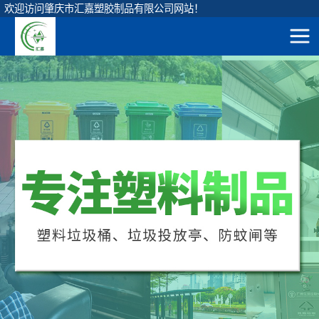
欢迎访问肇庆市汇嘉塑胶制品有限公司网站！
网站地图
圆形垃圾桶
直身圆桶
首
方形垃圾桶
120升圆形桶
页
挂车垃圾桶
90升圆形桶
产
脚踏垃圾桶
65升圆形桶
弹盖垃圾桶
品
45升圆形桶
垃圾投放亭
展
茶水隔渣桶
示