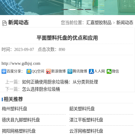
塑胶地台板
新
塑料周转箩
闻
新闻动态
您当前位置：
汇嘉塑胶制品
>
新闻动态
不锈钢果皮箱
平面塑料托盘的优点和应用
动
配件
时间：2023-09-07
点击次数：890
态
http://www.gdhjsj.com
摇
百度分享：
QQ空间
新浪微博
腾讯微博
人人网
微信
上一篇：
如何正确使用厨余垃圾桶：从分类到处理
盖
下一篇：
怎么选择厨余垃圾桶
相关推荐
垃
梅州塑料托盘
韶关塑料托盘
圾
德庆县九脚塑料托盘
湛江平板塑料托盘
揭阳网格塑料托盘
云浮网格塑料托盘