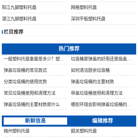
桶
阳江九脚塑料托盘
网格塑料托盘
关
湛江九脚塑料托盘
深圳平板塑料托盘
栏目推荐
于
热门推荐
我
一般塑料托盘重量是多少？塑料托盘自重是否影响质量？
垃圾桶是弹盖的好用还是摇盖的好用?
们
弹盖垃圾桶的常见款式
如何清洁厨余垃圾桶
分类垃圾桶的使用优势
弹盖垃圾桶的主要材质
联
常见垃圾桶使用和清理方法
带盖垃圾桶使用和清理方法
系
弹盖垃圾桶的主要材质是什么
哪些环境会影响弹盖垃圾桶的使用寿命
我
新鲜信息
编辑推荐
梅州塑料托盘
韶关塑料托盘
们