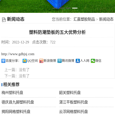
塑胶地台板
新
塑料周转箩
闻
新闻动态
您当前位置：
汇嘉塑胶制品
>
新闻动态
不锈钢果皮箱
塑料防潮垫板的五大优势分析
动
配件
时间：2022-12-29
点击次数：722
态
http://www.gdhjsj.com
摇
百度分享：
QQ空间
新浪微博
腾讯微博
人人网
微信
上一篇：
没有了
盖
下一篇：
没有了
相关推荐
垃
梅州塑料托盘
韶关塑料托盘
圾
德庆县九脚塑料托盘
湛江平板塑料托盘
揭阳网格塑料托盘
云浮网格塑料托盘