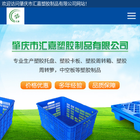
欢迎访问肇庆市汇嘉塑胶制品有限公司网站！
网站地图
圆形垃圾桶
直身圆桶
首
方形垃圾桶
120升圆形桶
页
挂车垃圾桶
90升圆形桶
产
脚踏垃圾桶
65升圆形桶
弹盖垃圾桶
品
45升圆形桶
垃圾投放亭
展
茶水隔渣桶
示