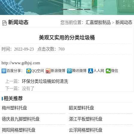
塑胶地台板
新
塑料周转箩
闻
新闻动态
您当前位置：
汇嘉塑胶制品
>
新闻动态
不锈钢果皮箱
美观又实用的分类垃圾桶
动
配件
时间：2022-09-23
点击次数：769
态
http://www.gdhjsj.com
摇
百度分享：
QQ空间
新浪微博
腾讯微博
人人网
微信
上一篇：
环保分类垃圾桶如何清洗
盖
下一篇：
没有了
相关推荐
垃
梅州塑料托盘
韶关塑料托盘
圾
德庆县九脚塑料托盘
湛江平板塑料托盘
揭阳网格塑料托盘
云浮网格塑料托盘