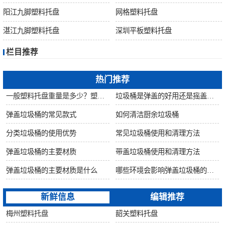
桶
阳江九脚塑料托盘
网格塑料托盘
关
湛江九脚塑料托盘
深圳平板塑料托盘
栏目推荐
于
热门推荐
我
一般塑料托盘重量是多少？塑料托盘自重是否影响质量？
垃圾桶是弹盖的好用还是摇盖的好用?
们
弹盖垃圾桶的常见款式
如何清洁厨余垃圾桶
分类垃圾桶的使用优势
常见垃圾桶使用和清理方法
联
弹盖垃圾桶的主要材质
带盖垃圾桶使用和清理方法
系
弹盖垃圾桶的主要材质是什么
哪些环境会影响弹盖垃圾桶的使用寿命
我
新鲜信息
编辑推荐
梅州塑料托盘
韶关塑料托盘
们