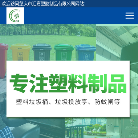
欢迎访问肇庆市汇嘉塑胶制品有限公司网站！
网站地图
圆形垃圾桶
直身圆桶
首
方形垃圾桶
120升圆形桶
页
挂车垃圾桶
90升圆形桶
产
脚踏垃圾桶
65升圆形桶
弹盖垃圾桶
品
45升圆形桶
垃圾投放亭
展
茶水隔渣桶
示