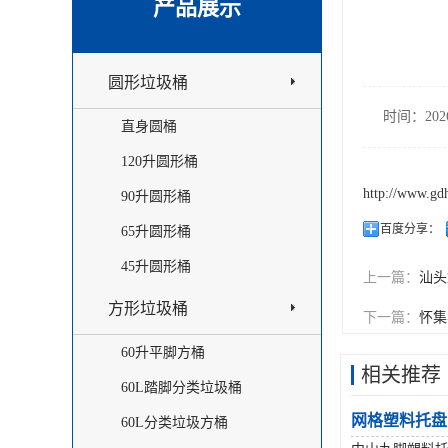
产品展示
圆形垃圾桶
时间：2026
直身圆桶
120升圆形桶
http://www.gd
90升圆形桶
百度分享：
65升圆形桶
45升圆形桶
上一篇：
汕头
方形垃圾桶
下一篇：
怀集
60升平脚方桶
相关推荐
60L踏脚分类垃圾桶
网格塑料托盘
60L分类垃圾方桶