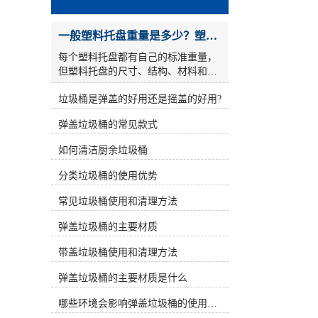
一般塑料托盘重量是多少？塑料托盘自重是否影响质量？
每个塑料托盘都有自己的标准重量，
但塑料托盘的尺寸、结构、材料和湿
度可能不同，不同塑料托盘制造商生
垃圾桶是弹盖的好用还是摇盖的好用?
产的同一托盘的重量也不同。那么，
塑料托盘的一般重量是多少呢？塑料
弹盖垃圾桶的常见款式
托盘的重量是否会影响塑料托盘的质
量？ 塑料托盘的标准重量 塑料托盘
如何清洁厨余垃圾桶
分为轻型、标准型和重型三种类型。
这三种类型的划分是根据塑料托盘的
分类垃圾桶的使用优势
载荷重量来确定的。同时，载荷重量
越重，托盘本身的重量就越重。一般
常见垃圾桶使用和清理方法
来说，轻塑料托盘的重量为6-10kg，
弹盖垃圾桶的主要材质
形状主要为九角形。中型塑料托盘的
重量为10-20kg。一般来说，它主要是
带盖垃圾桶使用和清理方法
四川和田野。重塑料托盘超过20kg，
一般为双面。 值得一提的是，制造商
弹盖垃圾桶的主要材质是什么
在生产塑料托盘时存在一定的重量误
差。塑料托盘的误差是正常的，但这
哪些环境会影响弹盖垃圾桶的使用寿命
种误差也有一定的标准，差异不是正