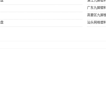
托盘
湛江九脚塑
广东九脚塑
高要区九脚
托盘
汕头网格塑