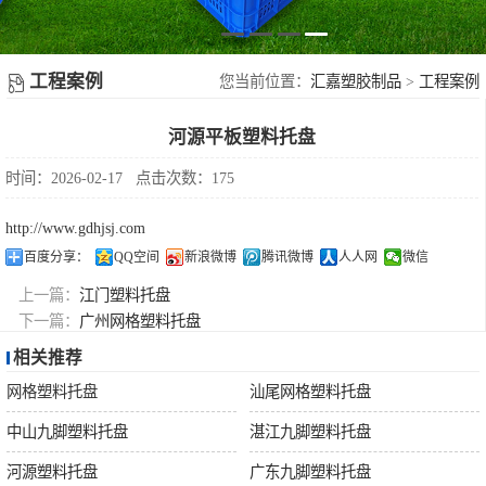
塑胶地台板
新
塑料周转箩
闻
工程案例
您当前位置：
汇嘉塑胶制品
>
工程案例
不锈钢果皮箱
河源平板塑料托盘
动
配件
时间：2026-02-17
点击次数：175
态
http://www.gdhjsj.com
摇
百度分享：
QQ空间
新浪微博
腾讯微博
人人网
微信
上一篇：
江门塑料托盘
盖
下一篇：
广州网格塑料托盘
相关推荐
垃
网格塑料托盘
汕尾网格塑料托盘
圾
中山九脚塑料托盘
湛江九脚塑料托盘
河源塑料托盘
广东九脚塑料托盘