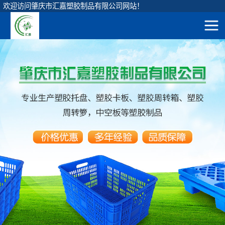
欢迎访问肇庆市汇嘉塑胶制品有限公司网站！
网站地图
圆形垃圾桶
直身圆桶
首
方形垃圾桶
120升圆形桶
页
挂车垃圾桶
90升圆形桶
产
脚踏垃圾桶
65升圆形桶
弹盖垃圾桶
品
45升圆形桶
垃圾投放亭
展
茶水隔渣桶
示