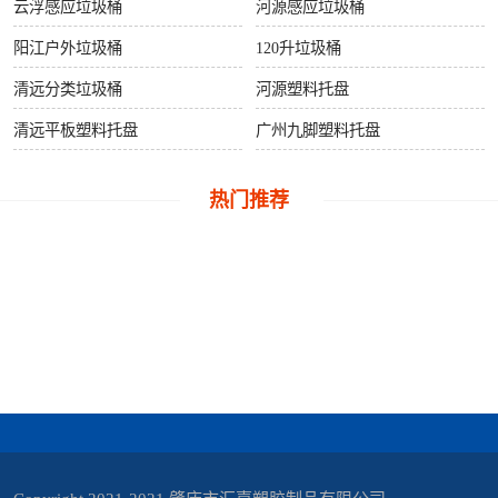
桶
云浮感应垃圾桶
河源感应垃圾桶
阳江户外垃圾桶
120升垃圾桶
关
清远分类垃圾桶
河源塑料托盘
于
清远平板塑料托盘
广州九脚塑料托盘
我
热门推荐
们
联
系
我
们