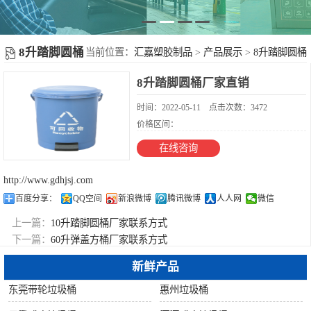
塑胶地台板
新
塑料周转箩
闻
8升踏脚圆桶
当前位置：
汇嘉塑胶制品
>
产品展示
>
8升踏脚圆桶
不锈钢果皮箱
8升踏脚圆桶厂家直销
动
配件
时间：2022-05-11
点击次数：3472
态
价格区间：
在线咨询
摇
http://www.gdhjsj.com
百度分享：
QQ空间
新浪微博
腾讯微博
人人网
微信
盖
上一篇：
10升踏脚圆桶厂家联系方式
垃
下一篇：
60升弹盖方桶厂家联系方式
新鲜产品
圾
东莞带轮垃圾桶
惠州垃圾桶