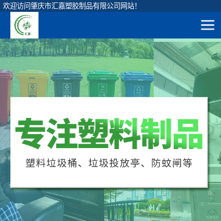
欢迎访问肇庆市汇嘉塑胶制品有限公司网站！
网站地图
圆形垃圾桶
直身圆桶
首
方形垃圾桶
120升圆形桶
页
挂车垃圾桶
90升圆形桶
产
脚踏垃圾桶
65升圆形桶
弹盖垃圾桶
品
45升圆形桶
垃圾投放亭
展
茶水隔渣桶
示