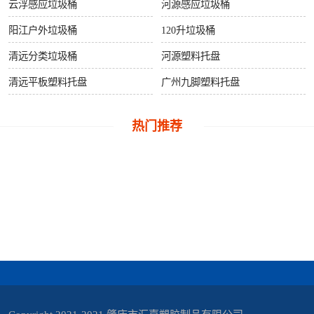
桶
云浮感应垃圾桶
河源感应垃圾桶
阳江户外垃圾桶
120升垃圾桶
关
清远分类垃圾桶
河源塑料托盘
于
清远平板塑料托盘
广州九脚塑料托盘
我
热门推荐
们
联
系
我
们