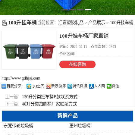
塑胶地台板
新
塑料周转箩
闻
100升挂车桶
当前位置：
汇嘉塑胶制品
>
产品展示
>
100升挂车桶
不锈钢果皮箱
100升挂车桶厂家直销
动
配件
时间：2022-05-11
点击次数：2845
态
价格区间：
在线咨询
摇
http://www.gdhjsj.com
百度分享：
QQ空间
新浪微博
腾讯微博
人人网
微信
盖
上一篇：
120升分类挂车桶B款联系方式
垃
下一篇：
40升分类踏脚桶厂家联系方式
新鲜产品
圾
东莞带轮垃圾桶
惠州垃圾桶