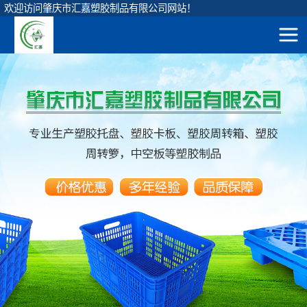
欢迎访问肇庆市汇嘉塑胶制品有限公司网站！
网站地图
圆形垃圾桶
直身圆桶
首
方形垃圾桶
120升圆形桶
页
挂车垃圾桶
90升圆形桶
产
脚踏垃圾桶
65升圆形桶
弹盖垃圾桶
品
45升圆形桶
垃圾投放亭
展
茶水隔渣桶
示