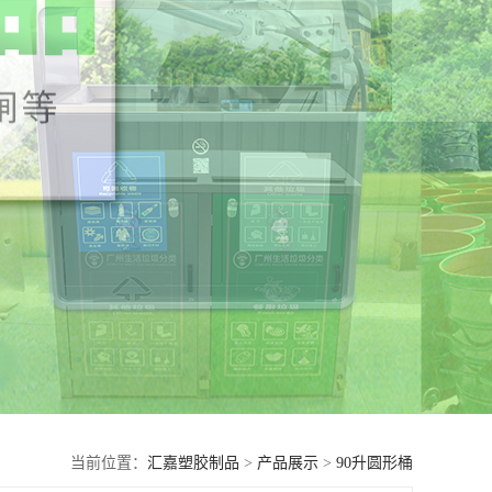
当前位置：
汇嘉塑胶制品
>
产品展示
>
90升圆形桶