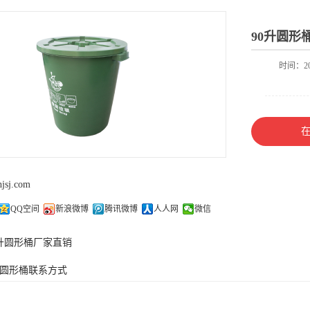
90升圆形
时间：202
hjsj.com
QQ空间
新浪微博
腾讯微博
人人网
微信
0升圆形桶厂家直销
升圆形桶联系方式