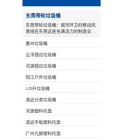
东莞带轮垃圾桶
东莞带轮垃圾桶：城市环卫的移动风
景线在东莞这座充满活力的制造业名
城，城市面貌的日新月异不仅体现在
惠州垃圾桶
高楼林立的繁华街区，更体现在每一
个细微之处的整洁与有序。当我们漫
云浮感应垃圾桶
步于街头巷尾，那些色彩鲜明、功能
完善的垃圾桶，早已成为城市基础设
河源感应垃圾桶
施中**的一环。而在众多环卫设备
中，带轮垃圾桶以其便捷、高效、耐
阳江户外垃圾桶
用的特性，正悄然改变着传统垃圾收
集与转运的方式，成为现代城市精细
120升垃圾桶
化管理的重要支撑。带轮垃圾桶的设
清远分类垃圾桶
计，看似简单，实则凝聚了材料科
学、工业设计与人体工程学的多重智
河源塑料托盘
慧。与传统的固定式垃圾桶或需要人
工搬运的容器相比，带轮设计极大地
清远平板塑料托盘
减轻了环卫工人的劳动强度。在社
区、学校、医院、餐饮街区等垃圾产
广州九脚塑料托盘
出量较大的场所，装满垃圾的桶体往