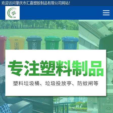
欢迎访问肇庆市汇嘉塑胶制品有限公司网站！
网站地图
圆形垃圾桶
直身圆桶
首
方形垃圾桶
120升圆形桶
页
挂车垃圾桶
90升圆形桶
产
脚踏垃圾桶
65升圆形桶
弹盖垃圾桶
品
45升圆形桶
垃圾投放亭
展
茶水隔渣桶
示